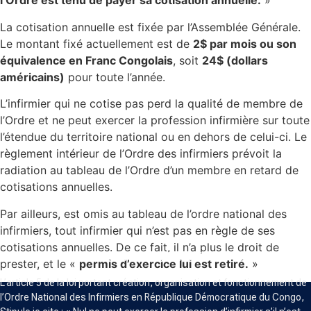
l’Ordre est tenu de payer sa cotisation annuelle.
»
La cotisation annuelle est fixée par l’Assemblée Générale.
Le montant fixé actuellement est de
2$ par mois ou son
équivalence en Franc Congolais
, soit
24$ (dollars
américains)
pour toute l’année.
L’infirmier qui ne cotise pas perd la qualité de membre de
l’Ordre et ne peut exercer la profession infirmière sur toute
l’étendue du territoire national ou en dehors de celui-ci. Le
règlement intérieur de l’Ordre des infirmiers prévoit la
radiation au tableau de l’Ordre d’un membre en retard de
cotisations annuelles.
Par ailleurs, est omis au tableau de l’ordre national des
infirmiers, tout infirmier qui n’est pas en règle de ses
cotisations annuelles. De ce fait, il n’a plus le droit de
ORDRE NATIONAL DES INFIRMIERS
prester, et le «
permis d’exercice lui est retiré.
»
L’article 5 de la loi portant création, organisation et fonctionnement de
l’Ordre National des Infirmiers en République Démocratique du Congo,