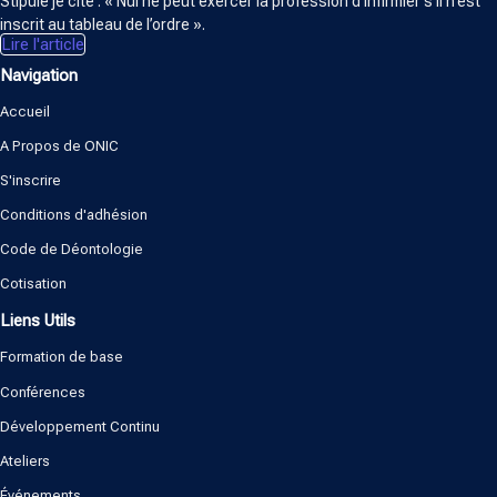
Stipule je cite : « Nul ne peut exercer la profession d’infirmier s’il n’est
inscrit au tableau de l’ordre ».
Lire l'article
Navigation
Accueil
A Propos de ONIC
S'inscrire
Conditions d'adhésion
Code de Déontologie
Cotisation
Liens Utils
Formation de base
Conférences
Développement Continu
Ateliers
Événements