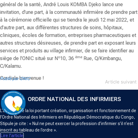
général de la santé,
André Louis KOMBA Djeko
lance une
invitation, d’une part, à la communauté infirmière de prendre part
à la cérémonie officielle qui se tiendra le jeudi 12 mai 2022, et
d’autre part, aux différentes structures de soins, hôpitaux,
cliniques, écoles de formation, entreprises pharmaceutiques et
autres structures désireuses, de prendre part en exposant leurs
services et produits au village infirmier, de se faire identifier au
o
ème
siège de l’ONIC situé sur
N
10, 36
Rue, Q/Kimbangu,
C/Kalamu.
Cordiale bienvenue !
Publié par ONIC
Article suivant
ORDRE NATIONAL DES INFIRMIERS
L’article 5 de la loi portant création, organisation et fonctionnement de
l’Ordre National des Infirmiers en République Démocratique du Congo,
Stipule je cite : « Nul ne peut exercer la profession d’infirmier s’il n’est
inscrit au tableau de l’ordre ».
Lire l'article