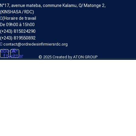
N°17, avenue mateba, commune Kalamu, Q/ Matonge 2,
(KINSHASA / RDC)
(Horaire de travail
De 09h00 à 15h00
(+243) 815024290
(+243) 819550892
contact@ordredesinfirmiersrdc.org
ebook-
X-
f
twitter
© 2025 Created by
ATON GROUP