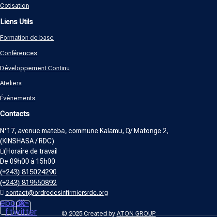
Cotisation
Liens Utils
Formation de base
Conférences
Développement Continu
Ateliers
Événements
Contacts
N°17, avenue mateba, commune Kalamu, Q/ Matonge 2,
(KINSHASA / RDC)
(Horaire de travail
De 09h00 à 15h00
(+243) 815024290
(+243) 819550892
contact@ordredesinfirmiersrdc.org
ebook-
X-
f
twitter
© 2025 Created by
ATON GROUP