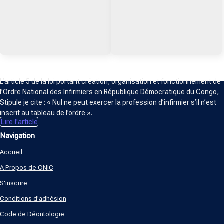
1-3200x1446-1-0#
1-3840x1742-1-0#
ORDRE NATIONAL DES INFIRMIERS
L’article 5 de la loi portant création, organisation et fonctionnement de
l’Ordre National des Infirmiers en République Démocratique du Congo,
Stipule je cite : « Nul ne peut exercer la profession d’infirmier s’il n’est
inscrit au tableau de l’ordre ».
Lire l'article
Navigation
Accueil
A Propos de ONIC
S'inscrire
Conditions d'adhésion
Code de Déontologie