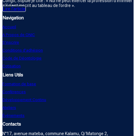
Congo, Stipule je cite : « Nul ne peut exercer la profession d’infirmier
s’il n’est inscrit au tableau de l’ordre ».
Lire l'article
Navigation
Accueil
A Propos de ONIC
S'inscrire
Conditions d'adhésion
Code de Déontologie
Cotisation
Liens Utils
Formation de base
Conférences
Développement Continu
Ateliers
Événements
Contacts
N°17, avenue mateba, commune Kalamu, Q/ Matonge 2,