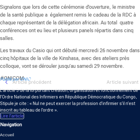
Signalons que lors de cette cérémonie d’ouverture, le ministre
de la santé publique a également remis le cadeau de la RDC à
chaque représentant de la délégation africain. Au total quatre
conférences ont eu lieu et plusieurs panels répartis dans cinq
salles.
Les travaux du Casio qui ont débuté mercredi 26 novembre dans
cinq hôpitaux de la ville de Kinshasa, avec des ateliers près
colloque, vont se dérouler jusqu’au samedi 29 novembre.
ORDRE NATIONAL DES INFIRMIERS
#ONICOM
Publié par ONIC
Article précédent
Article suivant
L’article 5 de la loi portant création, organisation et fonctionnement de
l’Ordre National des Infirmiers en République Démocratique du Congo,
Stipule je cite : « Nul ne peut exercer la profession d’infirmier s’il n’est
inscrit au tableau de l’ordre ».
Lire l'article
Navigation
Accueil