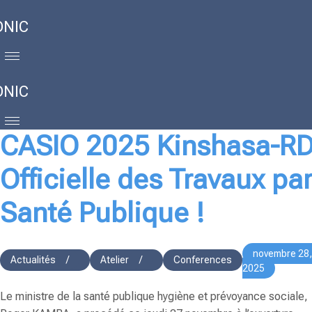
ONIC
ONIC
CASIO 2025 Kinshasa-RD
Officielle des Travaux par
Santé Publique !
novembre 28,
Actualités
/
Atelier
/
Conferences
2025
Le ministre de la santé publique hygiène et prévoyance sociale,