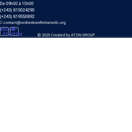
De 09h00 à 15h00
(+243) 815024290
(+243) 819550892
contact@ordredesinfirmiersrdc.org
ebook-
X-
f
twitter
© 2025 Created by
ATON GROUP