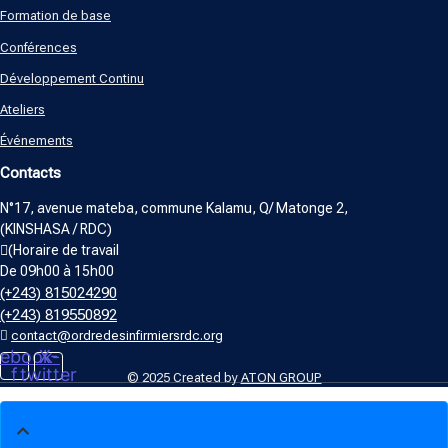
Formation de base
Conférences
Développement Continu
Ateliers
Événements
Contacts
N°17, avenue mateba, commune Kalamu, Q/ Matonge 2,
(KINSHASA / RDC)
(Horaire de travail
De 09h00 à 15h00
(+243) 815024290
(+243) 819550892
contact@ordredesinfirmiersrdc.org
ebook-
X-
f
twitter
© 2025 Created by
ATON GROUP