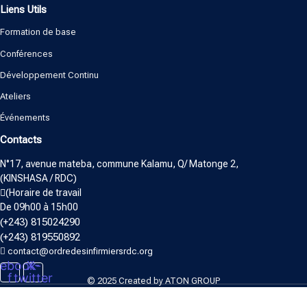
Liens Utils
Formation de base
Conférences
Développement Continu
Ateliers
Événements
Contacts
N°17, avenue mateba, commune Kalamu, Q/ Matonge 2,
(KINSHASA / RDC)
(Horaire de travail
De 09h00 à 15h00
(+243) 815024290
(+243) 819550892
contact@ordredesinfirmiersrdc.org
ebook-
X-
f
twitter
© 2025 Created by
ATON GROUP