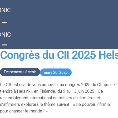
ONIC
ONIC
Congrès du CII 2025 Hels
Evenements à venir
mars 20, 2025
Le CII est ravi de vous accueillir au congrès 2025 du CII qui se
tiendra à Helsinki, en Finlande, du
9 au 13 juin 2025
! Ce
rassemblement international de milliers d’infirmières et
d’infirmiers explorera le
thème suivant : « Le pouvoir infirmier
pour changer le monde ! »