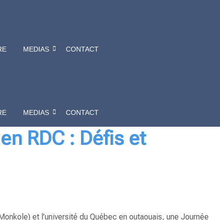
RE
MEDIAS
CONTACT
RE
MEDIAS
CONTACT
en RDC : Défis et
 Monkole
) et l’université du
Québec en outaouais
, une Journée