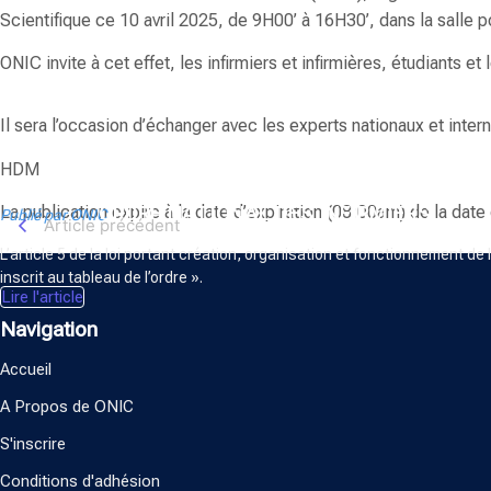
Scientifique ce 10 avril 2025, de 9H00’ à 16H30’, dans la salle p
ONIC invite à cet effet, les infirmiers et infirmières, étudiants 
Il sera l’occasion d’échanger avec les experts nationaux et inter
HDM
ORDRE NATIONAL DES INFIRMIERS
La publication expire à la date d’expiration (08:00am) de la date 
Publié par ONIC
Article précédent
L’article 5 de la loi portant création, organisation et fonctionnement de 
inscrit au tableau de l’ordre ».
Lire l'article
Navigation
Accueil
A Propos de ONIC
S'inscrire
Conditions d'adhésion