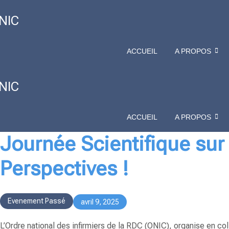
NIC
ACCUEIL
A PROPOS
NIC
ACCUEIL
A PROPOS
Journée Scientifique sur 
Perspectives !
Evenement Passé
avril 9, 2025
L’Ordre national des infirmiers de la RDC (
ONIC
), organise en col