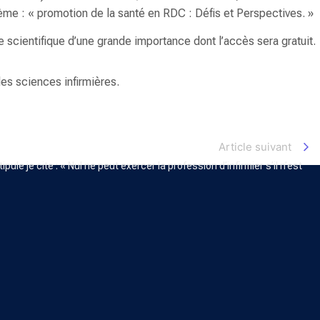
hème : «
promotion de la santé en RDC : Défis et Perspectives
. »
ée scientifique d’une grande importance dont l’accès sera gratuit.
les sciences infirmières.
Article suivant
le je cite : « Nul ne peut exercer la profession d’infirmier s’il n’est