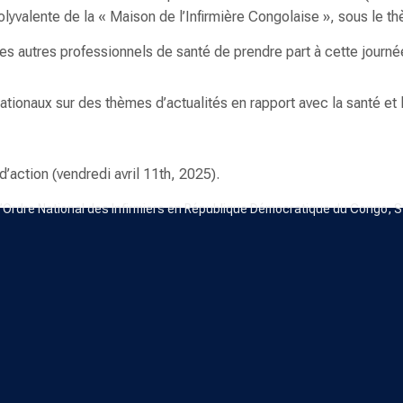
olyvalente de la «
Maison de l’Infirmière Congolaise
», sous le t
et les autres professionnels de santé de prendre part à cette journ
nationaux sur des thèmes d’actualités en rapport avec la santé et 
d’action (vendredi avril 11th, 2025).
l’Ordre National des Infirmiers en République Démocratique du Congo, Stipu