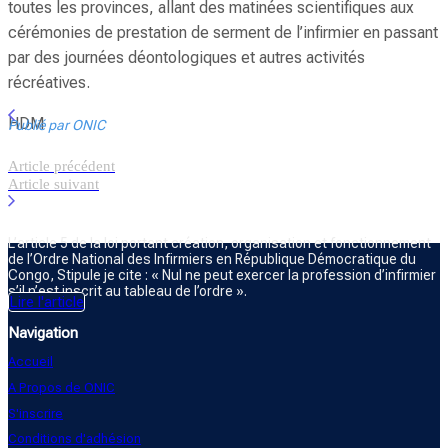
toutes les provinces, allant des matinées scientifiques aux
cérémonies de prestation de serment de l’infirmier en passant
par des journées déontologiques et autres activités
récréatives.
HDM
Publié par ONIC
Article précédent
Article suivant
ORDRE NATIONAL DES INFIRMIERS
L’article 5 de la loi portant création, organisation et fonctionnement
de l’Ordre National des Infirmiers en République Démocratique du
Congo, Stipule je cite : « Nul ne peut exercer la profession d’infirmier
s’il n’est inscrit au tableau de l’ordre ».
Lire l'article
Navigation
Accueil
A Propos de ONIC
S'inscrire
Conditions d'adhésion