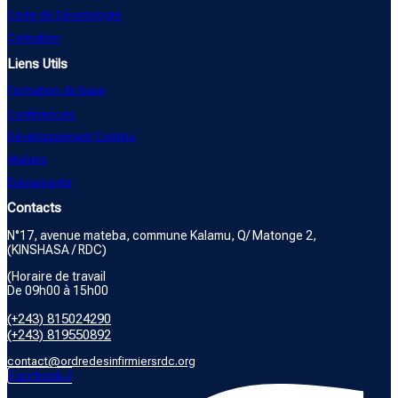
Code de Déontologie
Cotisation
Liens Utils
Formation de base
Conférences
Développement Continu
Ateliers
Événements
Contacts
N°17, avenue mateba, commune Kalamu, Q/ Matonge 2,
(KINSHASA / RDC)
(Horaire de travail
De 09h00 à 15h00
(+243) 815024290
(+243) 819550892
contact@ordredesinfirmiersrdc.org
Facebook-f