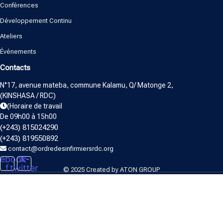
Conférences
Développement Continu
Ateliers
Événements
Contacts
N°17, avenue mateba, commune Kalamu, Q/ Matonge 2,
(KINSHASA / RDC)
(Horaire de travail
De 09h00 à 15h00
(+243) 815024290
(+243) 819550892
contact@ordredesinfirmiersrdc.org
ebook-
X-
f
twitter
© 2025 Created by
ATON GROUP