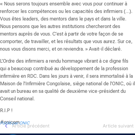
«
Nous serons toujours ensemble avec vous pour continuer à
renforcer les compétences ou les capacités des infirmiers (…).
Vous êtes leaders, des mentors dans le pays et dans la ville.
Nous pensons que les autres institutions chercheront des
mentors auprès de vous. C’est à partir de votre façon de se
comporter, de travailler, et les résultats que vous aurez. Sur ce,
nous vous disons merci, et on reviendra.
» Avait-il déclaré.
L’Ordre des infirmiers a rendu hommage vibrant à ce digne fils
qui a beaucoup contribué au développement de la profession
infirmière en RDC. Dans les jours à venir, il sera immortalisé à la
Maison de l’Infirmière Congolaise, siège national de l’ONIC, où il
avait un bureau en sa qualité de deuxième vice-président du
Conseil national.
R.I.P !
#onicom
Publié par ONIC
Article précédent
Article suivant