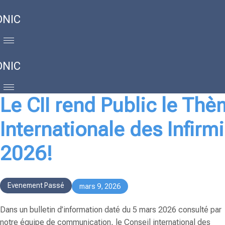
ONIC
ONIC
Le CII rend Public le Th
Internationale des Infirm
2026!
Evenement Passé
mars 9, 2026
Dans un bulletin d’information daté du 5 mars 2026 consulté par
notre équipe de communication, le Conseil international des