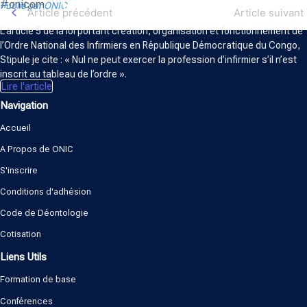
ORDRE NATIONAL DES INFIRMIERS
#onicom
Publié par ONIC
Article précédent
Article suivant
L’article 5 de la loi portant création, organisation et fonctionnement de
l’Ordre National des Infirmiers en République Démocratique du Congo,
Stipule je cite : « Nul ne peut exercer la profession d’infirmier s’il n’est
inscrit au tableau de l’ordre ».
Lire l'article
Navigation
Accueil
A Propos de ONIC
S'inscrire
Conditions d'adhésion
Code de Déontologie
Cotisation
Liens Utils
Formation de base
Conférences