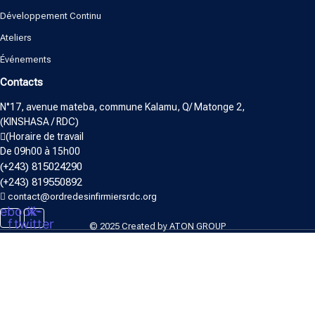
Développement Continu
Ateliers
Événements
Contacts
N°17, avenue mateba, commune Kalamu, Q/ Matonge 2,
(KINSHASA / RDC)
(Horaire de travail
De 09h00 à 15h00
(+243) 815024290
(+243) 819550892
contact@ordredesinfirmiersrdc.org
ebook-
X-
f
twitter
© 2025 Created by
ATON GROUP