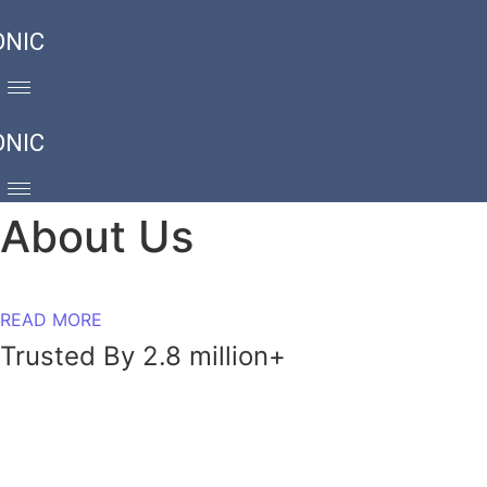
ONIC
ONIC
About Us
READ MORE
Trusted By 2.8 million+