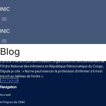
ONIC
ONIC
Blog
ORDRE NATIONAL DES INFIRMIERS
L’article 5 de la loi portant création, organisation et fonctionnement de
l’Ordre National des Infirmiers en République Démocratique du Congo,
Stipule je cite : « Nul ne peut exercer la profession d’infirmier s’il n’est
inscrit au tableau de l’ordre ».
Lire l'article
Navigation
Accueil
A Propos de ONIC