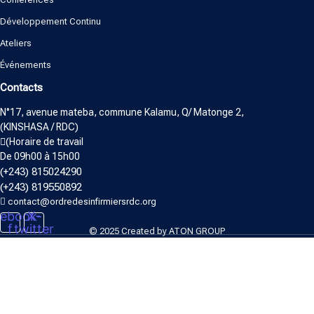
Développement Continu
Ateliers
Événements
Contacts
N°17, avenue mateba, commune Kalamu, Q/ Matonge 2,
(KINSHASA / RDC)
(Horaire de travail
De 09h00 à 15h00
(+243) 815024290
(+243) 819550892
contact@ordredesinfirmiersrdc.org
ebook-
X-
f
twitter
© 2025 Created by
ATON GROUP