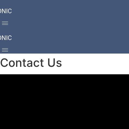
ONIC
ONIC
Contact Us