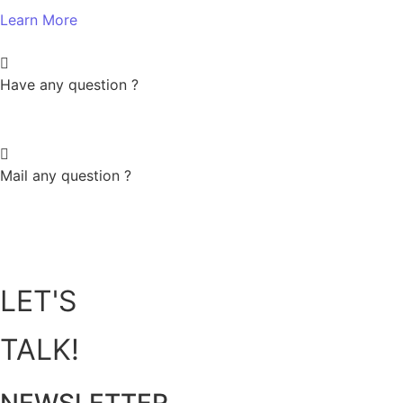
Learn More
Have any question ?
+880 123 456 789
Mail any question ?
helpsupport@gmail.com
LET'S
TALK!
NEWSLETTER