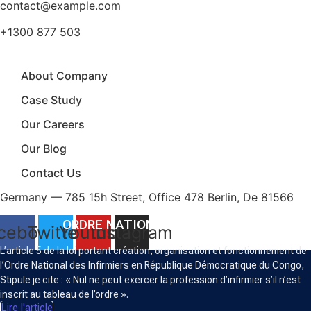
contact@example.com
+1300 877 503
About Company
Case Study
Our Careers
Our Blog
Contact Us
Germany — 785 15h Street, Office 478 Berlin, De 81566
ORDRE NATIONAL DES INFIRMIERS
cebook
Twitter
Youtube
Instagram
L’article 5 de la loi portant création, organisation et fonctionnement de
l’Ordre National des Infirmiers en République Démocratique du Congo,
Stipule je cite : « Nul ne peut exercer la profession d’infirmier s’il n’est
inscrit au tableau de l’ordre ».
Lire l'article