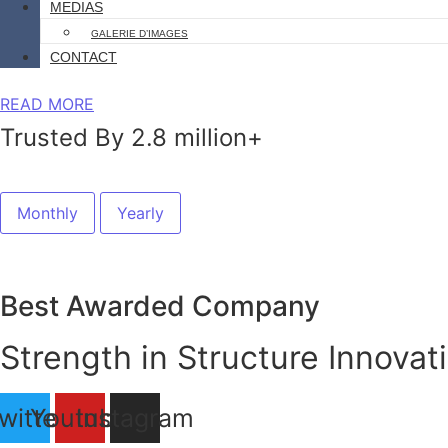
MEDIAS
GALERIE D’IMAGES
CONTACT
READ MORE
Trusted By 2.8 million+
Monthly
Yearly
Best Awarded Company
Strength in Structure Innovat
witter
Youtube
Instagram