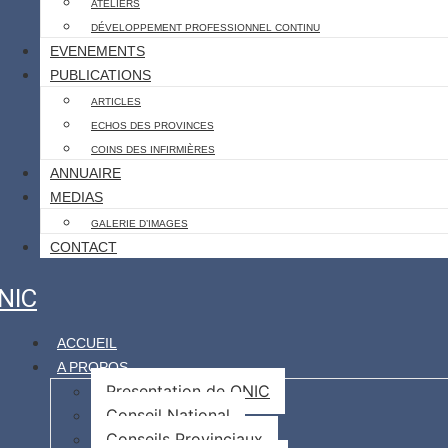
ATELIERS
DÉVELOPPEMENT PROFESSIONNEL CONTINU
EVENEMENTS
PUBLICATIONS
ARTICLES
ECHOS DES PROVINCES
COINS DES INFIRMIÈRES
ANNUAIRE
MEDIAS
GALERIE D’IMAGES
CONTACT
NIC
ACCUEIL
A PROPOS
Presentation de ONIC
Conseil National
Conseils Provinciaux