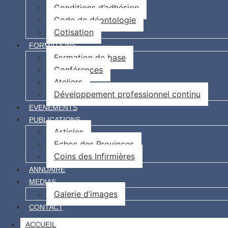
Conditions d’adhésion
Code de déontologie
Cotisation
FORMATIONS
Formation de base
Conférences
Ateliers
Développement professionnel continu
EVENEMENTS
PUBLICATIONS
Articles
Echos des Provinces
Coins des Infirmières
ANNUAIRE
MEDIAS
Galerie d’images
CONTACT
ACCUEIL