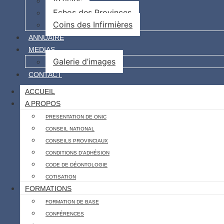
Articles
Echos des Provinces
Coins des Infirmières
ANNUAIRE
MEDIAS
Galerie d’images
CONTACT
ACCUEIL
A PROPOS
PRESENTATION DE ONIC
CONSEIL NATIONAL
CONSEILS PROVINCIAUX
CONDITIONS D’ADHÉSION
CODE DE DÉONTOLOGIE
COTISATION
FORMATIONS
FORMATION DE BASE
CONFÉRENCES