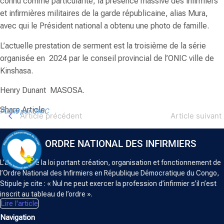
connu comme particularité, la présence massive des infirmiers
et infirmières militaires de la garde républicaine, alias Mura,
avec qui le Président national a obtenu une photo de famille.
L’actuelle prestation de serment est la troisième de la série
organisée en 2024 par le conseil provincial de l’ONIC ville de
Kinshasa.
Henry Dunant MASOSA.
Share Article
Publié par ONIC
Article précédent
Article suivant
ORDRE NATIONAL DES INFIRMIERS
L’article 5 de la loi portant création, organisation et fonctionnement de
l’Ordre National des Infirmiers en République Démocratique du Congo,
Stipule je cite : « Nul ne peut exercer la profession d’infirmier s’il n’est
inscrit au tableau de l’ordre ».
Lire l'article
Navigation