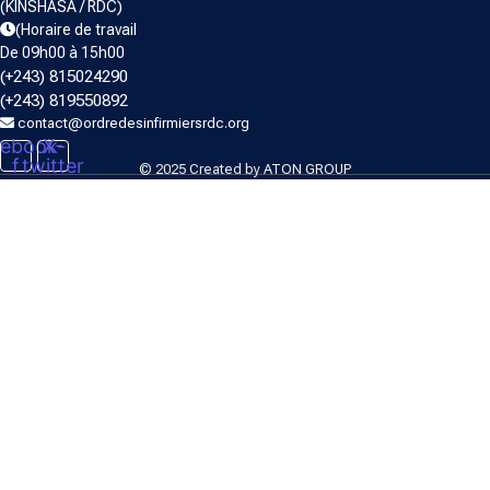
(KINSHASA / RDC)
(Horaire de travail
De 09h00 à 15h00
(+243) 815024290
(+243) 819550892
contact@ordredesinfirmiersrdc.org
ebook-
X-
f
twitter
© 2025 Created by
ATON GROUP