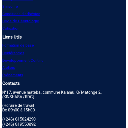
S'inscrire
Conditions d'adhésion
Code de Déontologie
Cotisation
Liens Utils
Formation de base
Conférences
Développement Continu
Ateliers
Événements
Contacts
N°17, avenue mateba, commune Kalamu, Q/ Matonge 2,
(KINSHASA / RDC)
(Horaire de travail
De 09h00 à 15h00
(+243) 815024290
(+243) 819550892