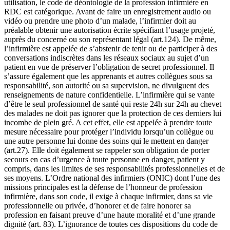
utilisation, le code de déontologie de la profession infirmière en
RDC est catégorique. Avant de faire un enregistrement audio ou
vidéo ou prendre une photo d’un malade, l’infirmier doit au
préalable obtenir une autorisation écrite spécifiant l’usage projeté,
auprès du concerné ou son représentant légal (art.124). De même,
l’infirmière est appelée de s’abstenir de tenir ou de participer à des
conversations indiscrètes dans les réseaux sociaux au sujet d’un
patient en vue de préserver l’obligation de secret professionnel. Il
s’assure également que les apprenants et autres collègues sous sa
responsabilité, son autorité ou sa supervision, ne divulguent des
renseignements de nature confidentielle. L’infirmière qui se vante
d’être le seul professionnel de santé qui reste 24h sur 24h au chevet
des malades ne doit pas ignorer que la protection de ces derniers lui
incombe de plein gré. A cet effet, elle est appelée à prendre toute
mesure nécessaire pour protéger l’individu lorsqu’un collègue ou
une autre personne lui donne des soins qui le mettent en danger
(art.27). Elle doit également se rappeler son obligation de porter
secours en cas d’urgence à toute personne en danger, patient y
compris, dans les limites de ses responsabilités professionnelles et de
ses moyens. L’Ordre national des infirmiers (ONIC) dont l’une des
missions principales est la défense de l’honneur de profession
infirmière, dans son code, il exige à chaque infirmier, dans sa vie
professionnelle ou privée, d’honorer et de faire honorer sa
profession en faisant preuve d’une haute moralité et d’une grande
dignité (art. 83). L’ignorance de toutes ces dispositions du code de