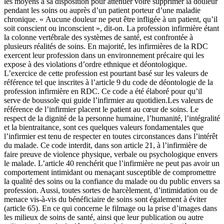
les moyens à sa disposition pour atténuer voire supprimer la douleur
pendant les soins ou auprès d’un patient porteur d’une maladie
chronique. « Aucune douleur ne peut être infligée à un patient, qu’il
soit conscient ou inconscient », dit-on. La profession infirmière étant
la colonne vertébrale des systèmes de santé, est confrontée à
plusieurs réalités de soins. En majorité, les infirmières de la RDC
exercent leur profession dans un environnement précaire qui les
expose à des violations d’ordre ethnique et déontologique.
L’exercice de cette profession est pourtant basé sur les valeurs de
référence tel que inscrites à l’article 9 du code de déontologie de la
profession infirmière en RDC. Ce code a été élaboré pour qu’il
serve de boussole qui guide l’infirmier au quotidien.Les valeurs de
référence de l’infirmier placent le patient au cœur de soins. Le
respect de la dignité de la personne humaine, l’humanité, l’intégralité
et la bientraitance, sont ces quelques valeurs fondamentales que
l’infirmier est tenu de respecter en toutes circonstances dans l’intérêt
du malade. Ce code interdit, dans son article 21, à l’infirmière de
faire preuve de violence physique, verbale ou psychologique envers
le malade. L’article 40 renchérit que l’infirmière ne peut pas avoir un
comportement intimidant ou menaçant susceptible de compromettre
la qualité des soins ou la confiance du malade ou du public envers sa
profession. Aussi, toutes sortes de harcèlement, d’intimidation ou de
menace vis-à-vis du bénéficiaire de soins sont également à éviter
(article 65). En ce qui concerne le filmage ou la prise d’images dans
les milieux de soins de santé, ainsi que leur publication ou autre