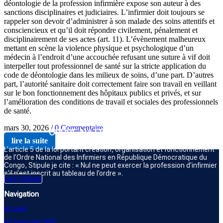
déontologie de la profession infirmière expose son auteur à des
sanctions disciplinaires et judiciaires. L’infirmier doit toujours se
rappeler son devoir d’administrer à son malade des soins attentifs et
consciencieux et qu’il doit répondre civilement, pénalement et
disciplinairement de ses actes (art. 11). L’évènement malheureux
mettant en scène la violence physique et psychologique d’un
médecin à l’endroit d’une accouchée refusant une suture à vif doit
interpeller tout professionnel de santé sur la stricte application du
code de déontologie dans les milieux de soins, d’une part. D’autres
part, l’autorité sanitaire doit correctement faire son travail en veillant
sur le bon fonctionnement des hôpitaux publics et privés, et sur
l’amélioration des conditions de travail et sociales des professionnels
de santé.
mars 30, 2026
/
0 Commentaire
ORDRE NATIONAL DES INFIRMIERS
lire la suite
L’article 5 de la loi portant création, organisation et fonctionnement
de l’Ordre National des Infirmiers en République Démocratique du
Congo, Stipule je cite : « Nul ne peut exercer la profession d’infirmier
s’il n’est inscrit au tableau de l’ordre ».
Lire l'article
Navigation
Accueil
A Propos de ONIC