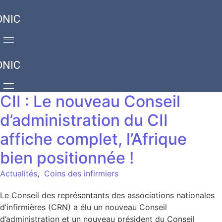
ONIC
ONIC
CII : Le nouveau Conseil
d’administration du CII
affiche complet, l’Afrique
bien positionnée !
Actualités
,
Coins des infirmiers
Le Conseil des représentants des associations nationales
d’infirmières (CRN) a élu un nouveau Conseil
d’administration et un nouveau président du Conseil