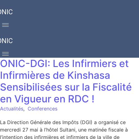
ONIC
ONIC
ONIC-DGI: Les Infirmiers et
Infirmières de Kinshasa
Sensibilisées sur la Fiscalité
en Vigueur en RDC !
Actualités
,
Conferences
La Direction Générale des Impôts (DGI) a organisé ce
mercredi 27 mai à l’hôtel Sultani, une matinée fiscale à
l’intention des infirmières et infirmiers de la ville de