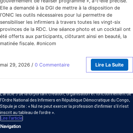
gouvernement de réaliser programme », a-t-elle précisé.
Elle a demandé à la DGI de mettre à la disposition de
l’ONIC les outils nécessaires pour lui permettre de
sensibiliser les infirmiers à travers toutes les vingt-six
provinces de la RDC. Une séance photo et un cocktail ont
été offerts aux participants, clôturant ainsi en beauté, la
matinée fiscale. #onicom
mai 29, 2026
/
0 Commentaire
Lire La Suite
ORDRE NATIONAL DES INFIRMIERS
L’article 5 de la loi portant création, organisation et fonctionnement de
l’Ordre National des Infirmiers en République Démocratique du Congo,
Stipule je cite : « Nul ne peut exercer la profession d’infirmier s’il n’est
inscrit au tableau de l’ordre ».
Lire l'article
Navigation