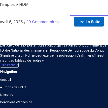
l’emploi. » HDM
avril 6, 2025
/
10 Commentaires
Lire La Suite
ORDRE NATIONAL DES INFIRMIERS
L’article 5 de la loi portant création, organisation et fonctionnement de
l’Ordre National des Infirmiers en République Démocratique du Congo,
Stipule je cite : « Nul ne peut exercer la profession d’infirmier s’il n’est
inscrit au tableau de l’ordre ».
Lire l'article
Navigation
Accueil
A Propos de ONIC
S'inscrire
Conditions d'adhésion