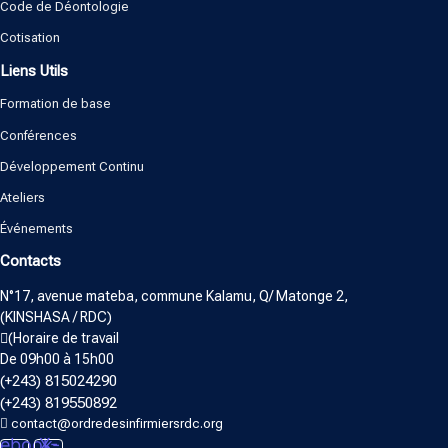
Code de Déontologie
Cotisation
Liens Utils
Formation de base
Conférences
Développement Continu
Ateliers
Événements
Contacts
N°17, avenue mateba, commune Kalamu, Q/ Matonge 2,
(KINSHASA / RDC)
(Horaire de travail
De 09h00 à 15h00
(+243) 815024290
(+243) 819550892
contact@ordredesinfirmiersrdc.org
ebook-
X-