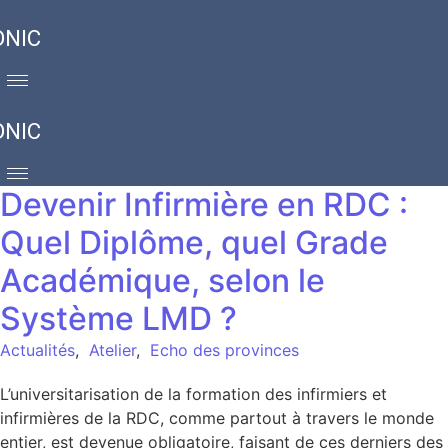
ONIC
ONIC
Devenir Infirmière en RDC :
Quel Diplôme, quel Grade
Académique, selon le
Système LMD ?
Actualités
,
Atelier
,
Echo des provinces
L’universitarisation de la formation des infirmiers et
infirmières de la RDC, comme partout à travers le monde
entier, est devenue obligatoire, faisant de ces derniers des