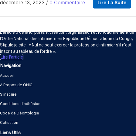
décembre 13, 2023
/
0 Commentaire
Lire La Suite
ORDRE NATIONAL DES INFIRMIERS
L’article 5 de la loi portant création, organisation et fonctionnement de
l’Ordre National des Infirmiers en République Démocratique du Congo,
Stipule je cite : « Nul ne peut exercer la profession d’infirmier s’il n’est
inscrit au tableau de l’ordre ».
Lire l'article
Navigation
Accueil
A Propos de ONIC
S'inscrire
Conditions d'adhésion
Code de Déontologie
Cotisation
Liens Utils