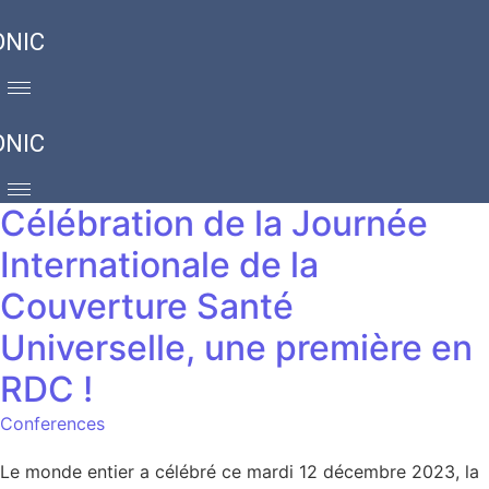
ONIC
ONIC
Célébration de la Journée
Internationale de la
Couverture Santé
Universelle, une première en
RDC !
Conferences
Le monde entier a célébré ce mardi 12 décembre 2023, la