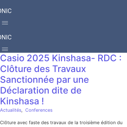
ONIC
ONIC
Casio 2025 Kinshasa- RDC :
Clôture des Travaux
Sanctionnée par une
Déclaration dite de
Kinshasa !
Actualités
,
Conferences
Clôture avec faste des travaux de la troisième édition du